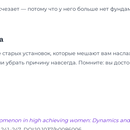
чезает — потому что у него больше нет фундам
а
 старых установок, которые мешают вам насла
и убрать причину навсегда. Помните: вы досто
omenon in high achieving women: Dynamics and t
), 241–247. DOI:10.1037/h0086006