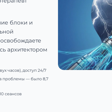
отерапевт
ние блоки и
льной
 освобождаете
сь архитектором
ух часов), доступ 24/7
та проблемы — было 8,7
110 сеансов