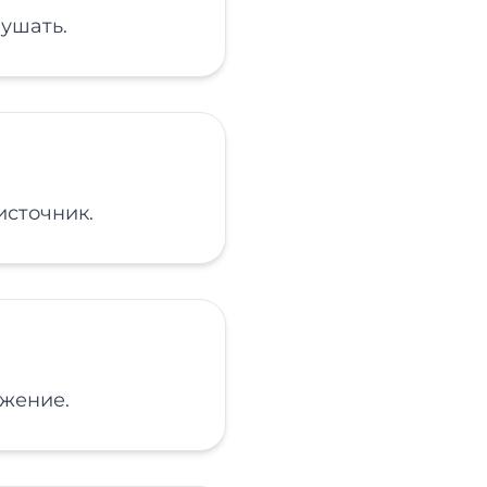
лушать.
источник.
жение.