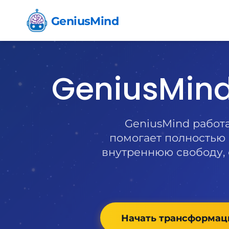
GeniusMind
GeniusMind
GeniusMind работ
помогает полностью 
внутреннюю свободу, 
Начать трансформац