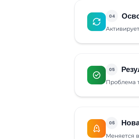
Осв
04
Активирует
Резу
05
Проблема т
Нова
06
Меняется в