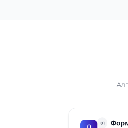
Алг
Форм
01