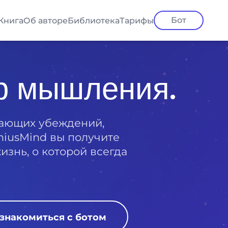
Бот
Книга
Об авторе
Библиотека
Тарифы
р мышления.
вающих убеждений,
niusMind вы получите
знь, о которой всегда
знакомиться с ботом