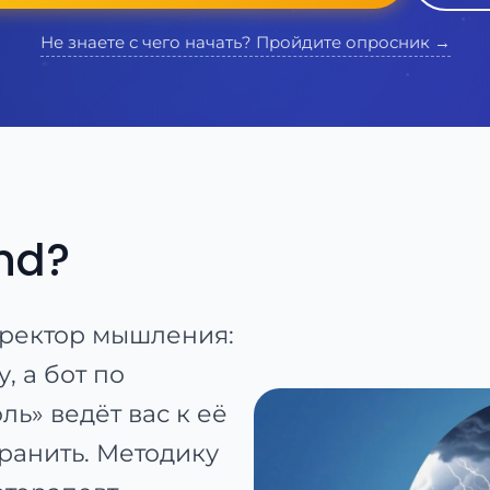
Не знаете с чего начать? Пройдите опросник →
nd?
рректор мышления:
, а бот по
ь» ведёт вас к её
ранить. Методику