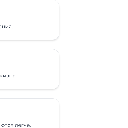
ения.
жизнь.
ются легче.