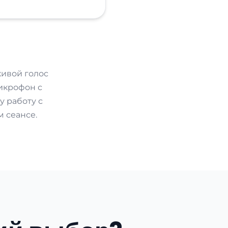
живой голос
микрофон с
у работу с
 сеансе.