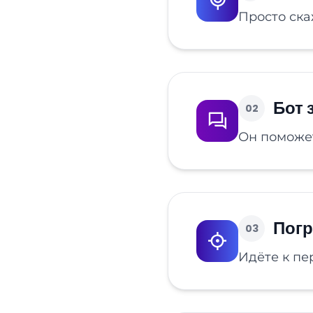
Просто ска
Бот 
02
Он поможет
Погр
03
Идёте к пе