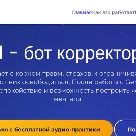
Главная
Как это работает
 - бот корректо
ает с корнем травм, страхов и ограничи
от них освободиться. После работы с Ge
спокойствие и возможность построить жи
мечтали.
ию с бесплатной аудио-практики
По