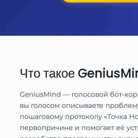
Что такое GeniusMi
GeniusMind — голосовой бот-ко
вы голосом описываете проблему
пошаговому протоколу «Точка Нол
первопричине и помогает её уст